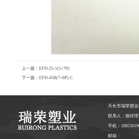
上一篇：
EFD-25-1(5+7P)
下一篇：
EFD-45B(7+8P) C
天长市瑞荣塑业
联系人：骆经理
手机：18855019
邮箱：